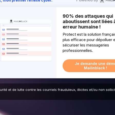
, mon premier réflexe cyber.
90% des attaques qui
aboutissent sont liées 
erreur humaine !
Protect est la solution françai
plus efficace pour dépolluer 
sécuriser les messageries
professionnelles.
Je demande une dém
Mailinblack !
té et de lutte contre les courriels frauduleux, illicites et/ou non soll