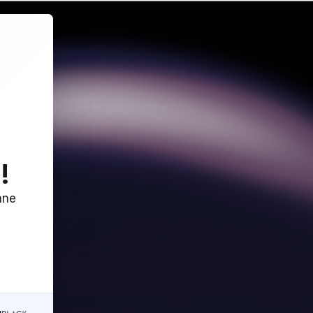
!
nne