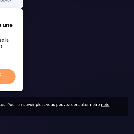
à une
se la
et
o
icités. Pour en savoir plus, vous pouvez consulter notre
note